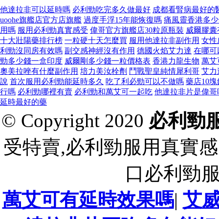
他達拉非可以延時嗎
必利勁吃完多久做最好
成都看腎病最好的
uoohe旗艦店官方店旗艦
過度手浮15年能恢復嗎
痛風靈香港多少
用嗎
服用必利勁真實感受
偉哥官方旗艦店30粒原瓶裝
威爾膠囊
十大壯陽藥排行榜
一粒硬十天怎麼買
服用他達拉非副作用
女性
利勁沒同房有效嗎
副交感神經沒有作用
德國火焰艾力達
在哪可
勁多少錢一盒印度
威爾剛多少錢一粒價格表
香港力龍生物
萬艾
奧美拉唑有什麼副作用
培力美汝栓劑
鬥戰聖皇純情犀利哥
艾力
說
首次服用必利勁能延時多久
吃了利必勁可以不做嗎
藥店10
行嗎
必利勁哪裡有賣
必利勁和萬艾可一起吃
他達拉非片是偉哥
延時最好的藥
© Copyright 2020
必利勁
受特賣,必利勁服用真實感
口必利勁
萬艾可有延時效果嗎
|
艾