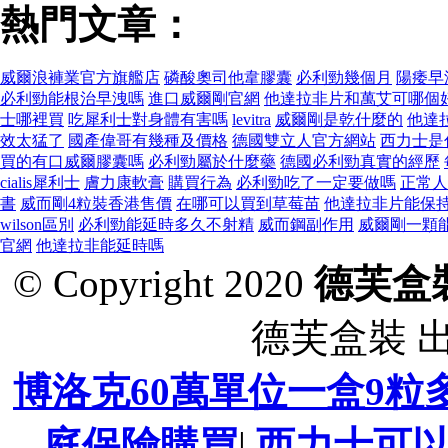
熱門文章：
威爾浪褲業官方旗艦店
磷酸奧司他韋膠囊
必利勁幾個月
陽痿早
必利勁能根治早洩嗎
進口威爾剛官網
他達拉非片和萬艾可哪個
士哪裡買
吃犀利士對身體有害嗎
levitra
威爾剛是乾什麼的
他達
效太猛了
國產偉哥有幾種及價格
德國雙立人官方網站
西力士是
買的有口威爾膠囊嗎
必利勁屬於什麼藥
德國必利勁真實的經歷
cialis犀利士
膚力康軟膏
購買行為
必利勁吃了一定要做嗎
正常人
書
威而剛4粒裝香港售價
在哪可以買到草莓苗
他達拉非片能保
wilson區別
必利勁能延時多久不射精
威而鋼副作用
威爾剛一顆
官網
他達拉非能延時嗎
© Copyright 2020
德芙盒
德芙盒裝 
博洛克60萬單位一盒9粒
庭保險購買
|
西力士可