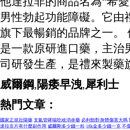
他達拉非的商品名為“希愛
男性勃起功能障礙。它由
旗下最暢銷的品牌之一。 
是一款原研進口藥，主治
司研發生產，是禮來製藥
威爾鋼
,
陽痿早洩
,
犀利士
熱門文章：
國家正規壯陽藥
支氣管哮喘吃啥消炎藥
必利勁對身體傷害大嗎
達拉非片有什麼副作用
威爾剛多少錢一粒
18k金多少錢一克
不