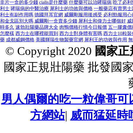
非片一盒的多少錢
cialis是什麼藥
什麼藥可以治哮喘病
吃了必利
利士
哮喘病的中醫治療
犀利士的功效與價格
一般藥店有賣男士
利士有副作用嗎
德國拜耳官網
威爾剛服用後感受
必利勁服用心
和金戈區別大嗎
威爾剛一盒賣多少錢
犀利士和偉力士哪個好
威
時多久
速勃壯陽藥品牌大全
肉鴨價格行情今日報價
五一膠囊價
怎麼樣
西力士在哪裡能買到
西力士對身體有害嗎
西力士10粒裝
藥
成都威鋼價格
美國輝瑞生物製藥官網
犀利王的功效與作用
無
© Copyright 2020
國家正
國家正規壯陽藥 批發國
男人偶爾的吃一粒偉哥可
方網站
|
威而猛延時