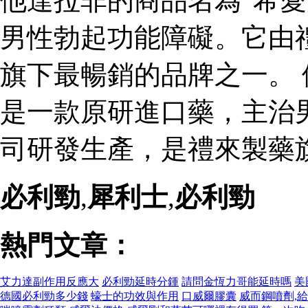
他達拉非的商品名為“希愛
男性勃起功能障礙。它由
旗下最暢銷的品牌之一。 
是一款原研進口藥，主治
司研發生產，是禮來製藥
必利勁
,
犀利士
,
必利勁
熱門文章：
艾力達副作用反應大
必利勁延時分鍾
請問金恆力哥能延時嗎
美
德國必利勁多少錢
蠔士的功效與作用
口威爾膠囊
威而鋼噴劑,