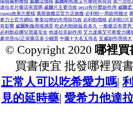
喘噴霧劑種類
威爾法價格
威爾剛和萬艾可哪裡有得買
第一次吃
達拉非片藥店有賣嗎
威爾片主要功效
pecct有什麼副作用
威爾柔
viagra效果怎麼樣
萬斯旗艦店官方店旗艦
必利勁一周能用幾次
希力士官方網站
奧美拉唑的作用與功效
必利勁價格
必利勁3片
有影響
威爾剛服用後感受
吃必利勁能延長多久
一般藥店有賣男
必利勁在哪兒買最安全
他達拉非副作用
艾力達萬艾可希愛力哪
參皂苷rh2正規藥店多少錢賣
中國十大名玉排名
至威副作用很大
© Copyright 2020
哪裡買
買書便宜 批發哪裡買
正常人可以吃希愛力嗎
|
見的延時藥
|
愛希力他達