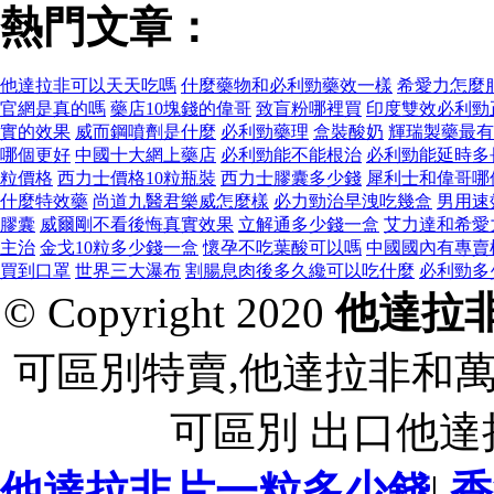
熱門文章：
他達拉非可以天天吃嗎
什麼藥物和必利勁藥效一樣
希愛力怎麼
官網是真的嗎
藥店10塊錢的偉哥
致盲粉哪裡買
印度雙效必利勁
實的效果
威而鋼噴劑是什麼
必利勁藥理
盒裝酸奶
輝瑞製藥最有
哪個更好
中國十大網上藥店
必利勁能不能根治
必利勁能延時多
粒價格
西力士價格10粒瓶裝
西力士膠囊多少錢
犀利士和偉哥哪
什麼特效藥
尚道九醫君樂威怎麼樣
必力勁治早洩吃幾盒
男用速
膠囊
威爾剛不看後悔真實效果
立解通多少錢一盒
艾力達和希愛
主治
金戈10粒多少錢一盒
懷孕不吃葉酸可以嗎
中國國內有專賣
買到口罩
世界三大瀑布
割腸息肉後多久纔可以吃什麼
必利勁多
© Copyright 2020
他達拉
可區別特賣,他達拉非和
可區別 出口他
他達拉非片一粒多少錢
|
香