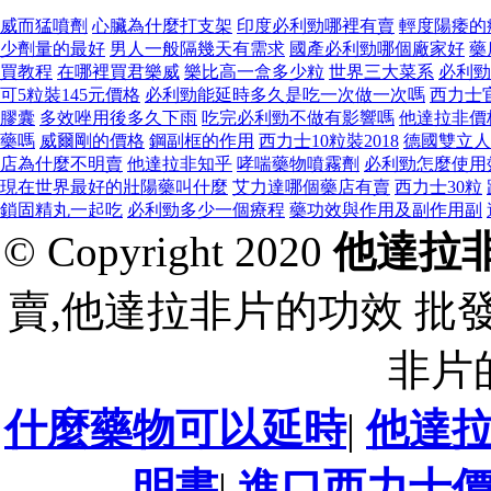
威而猛噴劑
心臟為什麼打支架
印度必利勁哪裡有賣
輕度陽痿的
少劑量的最好
男人一般隔幾天有需求
國產必利勁哪個廠家好
藥
買教程
在哪裡買君樂威
樂比高一盒多少粒
世界三大菜系
必利勁
可5粒裝145元價格
必利勁能延時多久是吃一次做一次嗎
西力士
膠囊
多效唑用後多久下雨
吃完必利勁不做有影響嗎
他達拉非價
藥嗎
威爾剛的價格
鋼副框的作用
西力士10粒裝2018
德國雙立人
店為什麼不明賣
他達拉非知乎
哮喘藥物噴霧劑
必利勁怎麼使用
現在世界最好的壯陽藥叫什麼
艾力達哪個藥店有賣
西力士30粒
鎖固精丸一起吃
必利勁多少一個療程
藥功效與作用及副作用副
© Copyright 2020
他達拉
賣,他達拉非片的功效 批
非片
什麼藥物可以延時
|
他達
明書
|
進口西力士