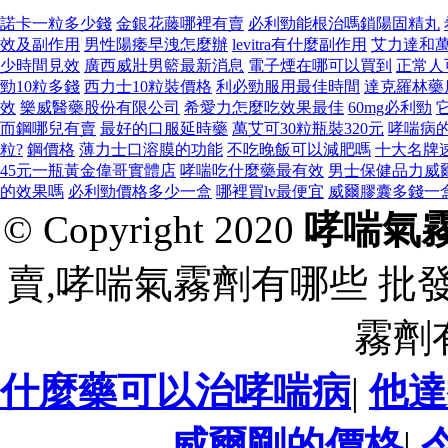
諾卡一粒多少錢
金銀花藤哪裡有賣
必利勁能根治嗎鎖陽固精丸
效及副作用
男性陽痿早洩怎麼辦
levitra有什麼副作用
艾力達和
少時間見效
廣西威壯男籃最新消息
電子煙在哪可以買到
正常人
勁10粒多錢
西力士10粒裝價格
利必勁服用最佳時間
達克羅林藥
效
樂威醫藥股份有限公司
希愛力怎麼吃效果最佳
60mg必利勁
而鋼哪兒有賣
最好的口服延時藥
萬艾可30粒瓶裝320元
哮喘病
粒?
鋼價格
薄力士口溶膜的功能
不吃晚飯可以減肥嗎
十大名牌
45元一瓶黃金偉哥實體店
哮喘吃什麼藥最有效
男士保健品力威
的效果嗎
必利勁價格多少一盒
哪裡買lv最便宜
威爾膠囊多錢一
© Copyright 2020
哮喘氣
賣,哮喘氣霧劑有哪些 批
霧劑
什麼藥可以治哮喘病
|
他達
威爾剛的價格
|