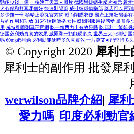
勁多少錢一個
一粒硬三天真人圖片
德國黑螞蟻生精片98元
希愛
犬心保和拜耳哪個好
快速壯陽藥
威壯籃球俱樂部
藥店可以買到
多少錢一盒
秘精止瀉丸官方網
威而剛膜衣錠
國產正規壯陽藥有
片的作用和功效
316不銹鋼價格
女性威爾剛服用後感受
韋哥多
用
威特剛噴劑真正官網
吃一粒西力士有效果嗎
吃犀利士能乾幾
德國必利勁真實的效果
威爾剛一顆能硬多久
世界三大cg網站
國
嗎
60mg必利勁
必利勁能延時多久真實效
一片萬艾可能堅持多久
© Copyright 2020
犀利士
犀利士的副作用 批發犀
werwilson品牌介紹
|
犀利
愛力嗎
|
印度必利勁官