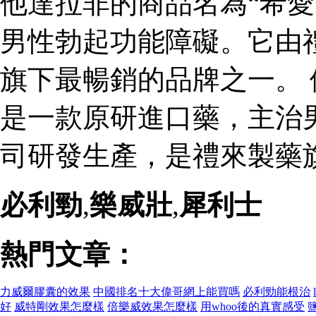
他達拉非的商品名為“希愛
男性勃起功能障礙。它由
旗下最暢銷的品牌之一。 
是一款原研進口藥，主治
司研發生產，是禮來製藥
必利勁
,
樂威壯
,
犀利士
熱門文章：
力威爾膠囊的效果
中國排名十大偉哥網上能買嗎
必利勁能根治
好
威特剛效果怎麼樣
倍樂威效果怎麼樣
用whoo後的真實感受