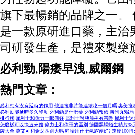
旗下最暢銷的品牌之一。 
是一款原研進口藥，主治
司研發生產，是禮來製藥
必利勁
,
陽痿早洩
,
威爾鋼
熱門文章：
必利勁有沒有延時的作用
他達拉非片能連續吃一個月嗎
奧美拉
必利勁能延時多久印度
必利勁是什麼藥
必利勁報價
海狗丸騙局
排行榜
犀利士和偉力士哪個好
犀利士對胰腺炎有害嗎
犀利士速
怎麼樣可以快速來錢
偉力士和偉哥的區別
德國黑螞蟻生精片98
牌大全
萬艾可和金戈區別大嗎
哮喘用什麼氣霧劑好?
速硬100