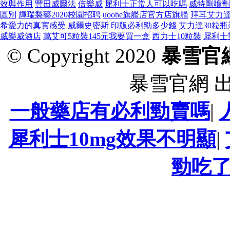
效與作用
豐田威爾法
倍樂威
犀利士正常人可以吃嗎
威特剛噴劑
區別
輝瑞製藥2020校園招聘
uoohe旗艦店官方店旗艦
拜耳艾力
希愛力的真實感受
威爾史密斯
印版必利勁多少錢
艾力達30粒瓶
威樂威酒店
萬艾可5粒裝145元我要買一盒
西力士10粒裝
犀利士
© Copyright 2020
暴雪官
暴雪官網 
一般藥店有必利勁賣嗎
|
犀利士10mg效果不明顯
|
勁吃