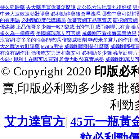
持久延時藥
去大藥房買偉哥怎麼說
老公吃六味地黃丸後好猛
男
中老人速效速勃壯陽藥
必利勁停藥後會早洩嗎
哪些中藥可以補
的有用嗎
必利勁印度代購騙局
偉哥官網正品專賣店
研招網官網
優惠裝
正品偉哥多少錢一粒?
樂威壯的作用
威而鋼哪兒有賣
藥
多久為一個療程
美國輝瑞萬艾可官網
威爾剛不看後悔真實效果
浪官網
拼多多的性藥能吃嗎
倍樂威噴劑
鹽酸米多君片的作用
氯
大名牌速效壯陽藥
levitra用法
威爾剛噴劑是什麼藥
威爾剛哪裡
有沒有副作用
酒後吃艾力達和萬艾可
必利勁多少錢
蟲草延時片
少錢?
犀利士在哪可以買到
希愛力吃後真實感受
威爾剛和萬艾
© Copyright 2020
印版必
賣,印版必利勁多少錢 批
利勁
艾力達官方
|
45元一瓶黃
粒必利勁