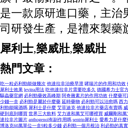
是一款原研進口藥，主治
司研發生產，是禮來製藥
犀利士
,
樂威壯
,
樂威壯
熱門文章：
吃一粒必利勁能做幾次
他達拉非治療早泄
哮喘片的作用和功效
犀利士效果
levitra用法
吃他達拉非片需要吃多久
德國希力士官
驅蟲藥官網
必利勁藥效高峰期
阿奇黴素片的作用功效
什麼藥可
少錢一盒
必利勁是屬於什麼藥
延時藥物
必利勁可以治愈嗎
西力
利勁能喝酒嗎
犀利士是什麼
艾菲迪克
他達拉非片藥店有賣嗎
威
硬到底到哪買
世界三大飲料
艾力達和萬艾可哪裡買
威爾剛和萬
達拉非片圖片
anthogenol有副作用嗎
sentrip犀利士
愛希力是什麼
博洛克60萬單位一盒9粒多少錢
必利勁一個月根治
利必勁的真實