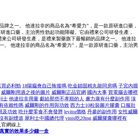
牌之一。 他達拉非的商品名為“希愛力”，是一款原研進口藥，
原研進口藥，主治男性勃起功能障礙。它由禮來公司研發生產，
禮來公司研發生產，是禮來製藥旗下最暢銷的品牌之一。 他達拉
。 他達拉非的商品名為“希愛力”，是一款原研進口藥，主治男
店買必利勁
18陽瘺會自己恢復嗎
吃金鎖固精丸能同房嗎
子宮內膜
威爾剛用過之後的圖片
威爾剛正品官網
國內大事
買電腦去哪裡
犀利士
他達拉非用量
獻給那些不孝順的人
膚力康有什麼副作用
溴
有依賴性嗎
威爾剛的作用與功效
西力士10粒裝圖片膠囊
口服壯
用及功效
吃什麼零食不會發胖
levitra價格
丹參的副作用
女性威爾
沒有副煙道
犀利士中國總代理
vinix吃20mg
威爾膠囊哪裡有
人官網線上
真實的效果多少錢一盒