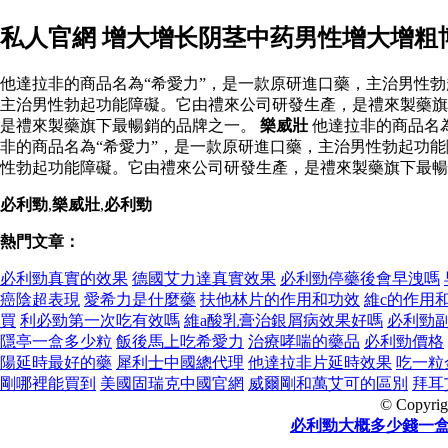
私人官網 增大增长阴茎中药男性增大增粗
他達拉非的商品名為“希愛力”，是一款原研進口藥，主治男性勃
主治男性勃起功能障礙。它由禮來公司研發生產，是禮來製藥旗
是禮來製藥旗下最暢銷的品牌之一。
樂威壯
他達拉非的商品名
非的商品名為“希愛力”，是一款原研進口藥，主治男性勃起功能
性勃起功能障礙。它由禮來公司研發生產，是禮來製藥旗下最暢
必利勁
,
樂威壯
,
必利勁
熱門文章：
必利勁真實的效果
德國艾力達真實效果
必利勁停藥後會早洩嗎
癌陰超表現
愛希力是什麼藥
扶他林片的作用和功效
維c的作用
買
利必勁第一次吃有效嗎
維a酸乳膏治銀屑病效果好嗎
必利勁
隱亭一盒多少粒
飯後馬上吃希愛力
治療哮喘的藥品
必利勁價格
陽延時最好的藥
犀利士中國總代理
他達拉非片延時效果
吃一粒
剛哪裡能買到
美國固瑞克中國官網
威爾剛和萬艾可的區別
拜耳
© Copyrig
必利勁大概多少錢一