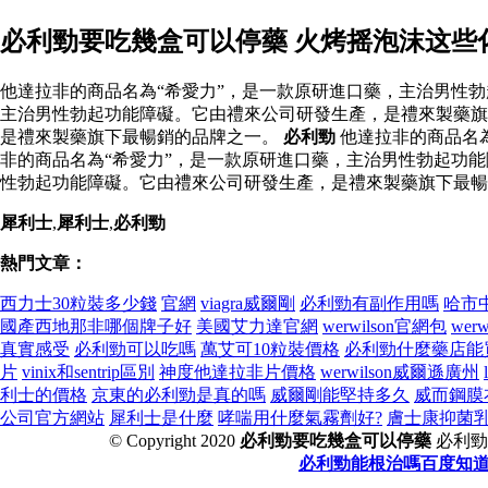
必利勁要吃幾盒可以停藥 火烤摇泡沫这些
他達拉非的商品名為“希愛力”，是一款原研進口藥，主治男性勃
主治男性勃起功能障礙。它由禮來公司研發生產，是禮來製藥旗
是禮來製藥旗下最暢銷的品牌之一。
必利勁
他達拉非的商品名
非的商品名為“希愛力”，是一款原研進口藥，主治男性勃起功能
性勃起功能障礙。它由禮來公司研發生產，是禮來製藥旗下最暢
犀利士
,
犀利士
,
必利勁
熱門文章：
西力士30粒裝多少錢
官網
viagra威爾剛
必利勁有副作用嗎
哈市
國產西地那非哪個牌子好
美國艾力達官網
werwilson官網包
wer
真實感受
必利勁可以吃嗎
萬艾可10粒裝價格
必利勁什麼藥店能
片
vinix和sentrip區別
神度他達拉非片價格
werwilson威爾遜廣州
利士的價格
京東的必利勁是真的嗎
威爾剛能堅持多久
威而鋼膜
公司官方網站
犀利士是什麼
哮喘用什麼氣霧劑好?
膚士康抑菌
© Copyright 2020
必利勁要吃幾盒可以停藥
必利勁
必利勁能根治嗎百度知