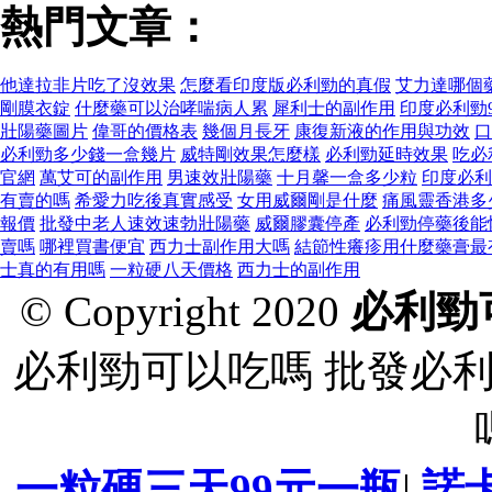
熱門文章：
他達拉非片吃了沒效果
怎麼看印度版必利勁的真假
艾力達哪個
剛膜衣錠
什麼藥可以治哮喘病人累
犀利士的副作用
印度必利勁9
壯陽藥圖片
偉哥的價格表
幾個月長牙
康復新液的作用與功效
口
必利勁多少錢一盒幾片
威特剛效果怎麼樣
必利勁延時效果
吃必
官網
萬艾可的副作用
男速效壯陽藥
十月馨一盒多少粒
印度必利
有賣的嗎
希愛力吃後真實感受
女用威爾剛是什麼
痛風靈香港多
報價
批發中老人速效速勃壯陽藥
威爾膠囊停產
必利勁停藥後能
賣嗎
哪裡買書便宜
西力士副作用大嗎
結節性癢疹用什麼藥膏最
士真的有用嗎
一粒硬八天價格
西力士的副作用
© Copyright 2020
必利勁
必利勁可以吃嗎 批發必
一粒硬三天99元一瓶
|
諾