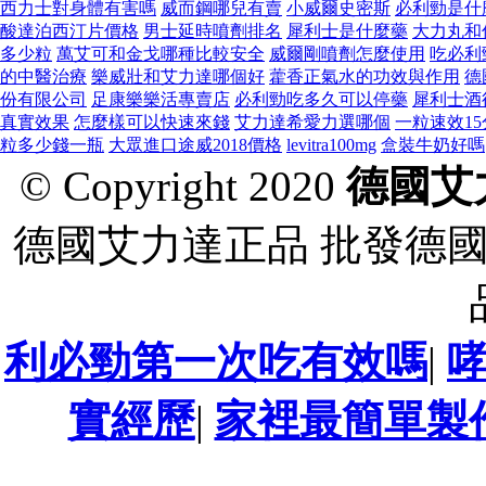
西力士對身體有害嗎
威而鋼哪兒有賣
小威爾史密斯
必利勁是什
酸達泊西汀片價格
男士延時噴劑排名
犀利士是什麼藥
大力丸和
多少粒
萬艾可和金戈哪種比較安全
威爾剛噴劑怎麼使用
吃必利
的中醫治療
樂威壯和艾力達哪個好
藿香正氣水的功效與作用
德
份有限公司
足康樂樂活專賣店
必利勁吃多久可以停藥
犀利士酒
真實效果
怎麼樣可以快速來錢
艾力達希愛力選哪個
一粒速效1
粒多少錢一瓶
大眾進口途威2018價格
levitra100mg
盒裝牛奶好嗎
© Copyright 2020
德國艾
德國艾力達正品 批發德
利必勁第一次吃有效嗎
|
實經歷
|
家裡最簡單製