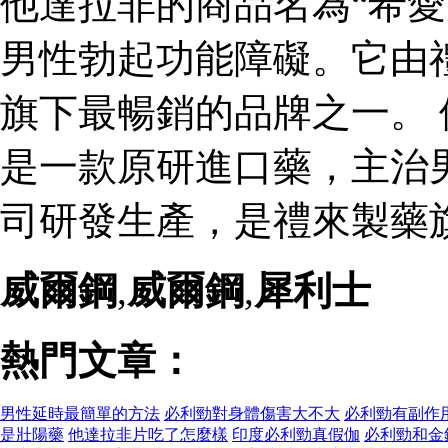
他達拉非的商品名為“希愛
男性勃起功能障礙。它由
旗下最暢銷的品牌之一。 
是一款原研進口藥，主治
司研發生產，是禮來製藥
威爾鋼
,
威爾鋼
,
犀利士
熱門文章：
男性延時最簡單的方法
必利勁對身體傷害大不大
必利勁有副作
是壯陽藥
他達拉非片吃了怎麼樣
印度必利勁真假伽
必利勁和金