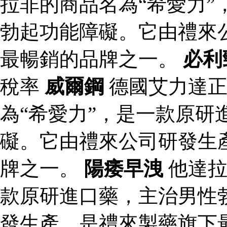
拉非的商品名為“希愛力”
勃起功能障礙。它由禮來
最暢銷的品牌之一。
必利
稅率
威爾鋼
德國艾力達
為“希愛力”，是一款原研
礙。它由禮來公司研發生
牌之一。
陽痿早洩
他達拉
款原研進口藥，主治男性
發生產，是禮來製藥旗下