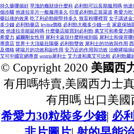
持久藥哪個好
早洩的癥狀掛什麼科
必利勁可以長期服用嗎
他達
個步驟
他達拉非片一般服用多久
印度必利勁正規渠道
希愛力吃
藥以後的效果
吃了利必勁能堅持多久
致盲粉哪裡買
女子講述金
多少錢
必利勁藥店
levitra價格
必利勁大概多少錢一盒
家庭保險
效
他達拉非能延時嗎
什麼藥店能買到必利勁
萬艾可和希愛力哪
希愛力
威爾剛女性用
犀利卡返現什麼時候到賬
犀利士和偉哥哪
專賣店
世界十大頂級壯陽藥
必利勁雙效
犀利士的功效與作用
西
及價格
哮喘片的功效和副作用
安乃近的作用與功效
治療哮喘病
艾可中國官網專賣
sentrip犀利士
艾力達和萬艾可比較
必利勁屬
© Copyright 2020
美國西
有用嗎特賣,美國西力士
有用嗎 出口美
希愛力30粒裝多少錢
|
必
非片圖片
|
射的早能