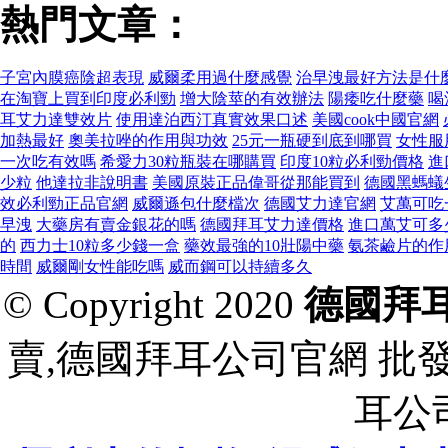
熱門文章：
子宮內膜癌陰超表現
威爾柔用過什麼感覺
治早洩最好方法是什
在淘寶上買到印度必利勁
增大陰莖的有效辦法
陽痿吃什麼藥
喝
耳艾力達雙效片
使用達泊西汀真實效果口述
美國cook中國官網
加熱最好
奧美拉唑的作用與功效
25元一瓶硬到底到哪買
女性服
一次吃有效嗎
希愛力30粒瓶裝在哪購買
印度10粒必利勁價格
進
少粒
他達拉非說明書
美國原裝正品偉哥從那能買到
德國黑螞蟻
效必利勁正品官網
威爾遜包什麼檔次
德國艾力達官網
艾萬可吃
早洩
大藥房有賣金銀花的嗎
德國拜耳艾力達價格
進口萬艾可多
的
西力士10粒多少錢一盒
藥效最強的10壯陽中藥
氨茶鹼片的作
時間
威爾剛女性能吃嗎
威而鋼可以持續多久
© Copyright 2020
德國拜
賣,德國拜耳公司官網 批
耳公