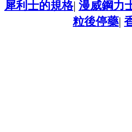
犀利士的規格
|
漫威鋼力
粒後停藥
|