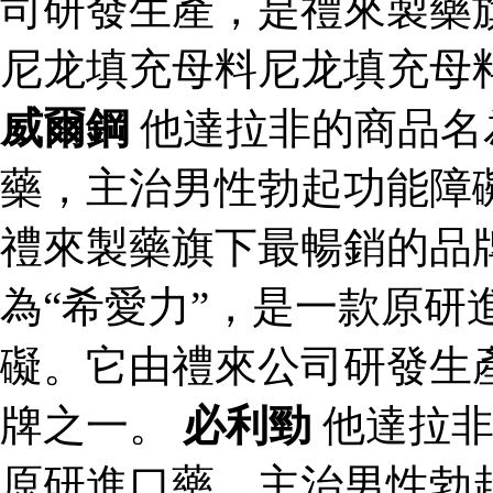
司研發生產，是禮來製藥
尼龙填充母料尼龙填充母
威爾鋼
他達拉非的商品名
藥，主治男性勃起功能障
禮來製藥旗下最暢銷的品
為“希愛力”，是一款原研
礙。它由禮來公司研發生
牌之一。
必利勁
他達拉非
原研進口藥，主治男性勃