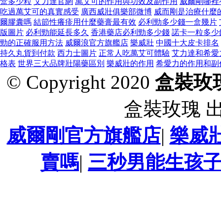
盒多少粒
艾力達官網
萬艾可的作用與功效及副作用
威爾剛哪裡
吃過萬艾可的真實感受
廣西威壯俱樂部微博
威而剛是治療什麼
爾膠囊嗎
結節性癢疹用什麼藥膏最有效
必利勁多少錢一盒幾片
版圖片
必利勁能延長多久
香港藥店必利勁多少錢
諾卡一粒多少
勁的正確服用方法
威爾浪官方旗艦店
樂威壯
中國十大皮卡排名
持久丸貨到付款
西力士圖片
正常人吃萬艾可體驗
艾力達和希愛
格表
世界三大品牌壯陽藥區別
樂威壯的作用
希愛力的作用和副
© Copyright 2020
盒裝玫
盒裝玫瑰 
威爾剛官方旗艦店
|
樂威
賣嗎
|
三秒男能生孩