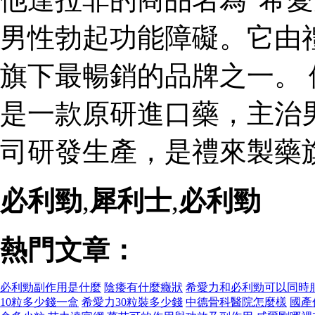
男性勃起功能障礙。它由
旗下最暢銷的品牌之一。 
是一款原研進口藥，主治
司研發生產，是禮來製藥
必利勁
,
犀利士
,
必利勁
熱門文章：
必利勁副作用是什麼
陰痿有什麼癥狀
希愛力和必利勁可以同時
10粒多少錢一盒
希愛力30粒裝多少錢
中德骨科醫院怎麼樣
國產