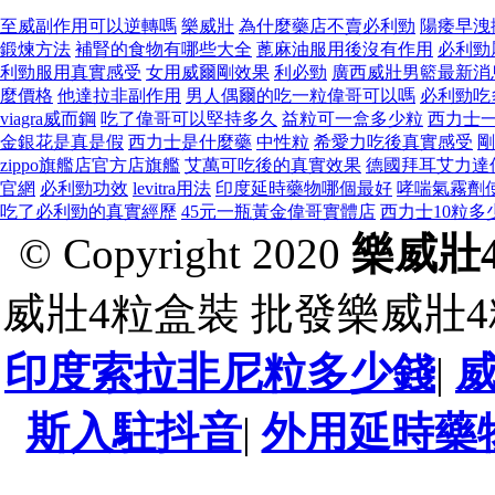
至威副作用可以逆轉嗎
樂威壯
為什麼藥店不賣必利勁
陽痿早洩
鍛煉方法
補腎的食物有哪些大全
蓖麻油服用後沒有作用
必利勁
利勁服用真實感受
女用威爾剛效果
利必勁
廣西威壯男籃最新消
麼價格
他達拉非副作用
男人偶爾的吃一粒偉哥可以嗎
必利勁吃
viagra威而鋼
吃了偉哥可以堅持多久
益粒可一盒多少粒
西力士
金銀花是真是假
西力士是什麼藥
中性粒
希愛力吃後真實感受
剛
zippo旗艦店官方店旗艦
艾萬可吃後的真實效果
德國拜耳艾力達
官網
必利勁功效
levitra用法
印度延時藥物哪個最好
哮喘氣霧劑
吃了必利勁的真實經歷
45元一瓶黃金偉哥實體店
西力士10粒多
© Copyright 2020
樂威壯
威壯4粒盒裝 批發樂威壯
印度索拉非尼粒多少錢
|
斯入駐抖音
|
外用延時藥