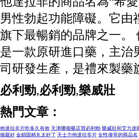
他達拉非的商品名為“希愛
男性勃起功能障礙。它由
旗下最暢銷的品牌之一。 
是一款原研進口藥，主治
司研發生產，是禮來製藥
必利勁
,
必利勁
,
樂威壯
熱門文章：
他達拉非片吃多久有效
天津哪個藥店買必利勁
樂威壯和艾力達
個最好
金鎖固精丸太好了
天士力他達拉非片
女性偉哥的商品名