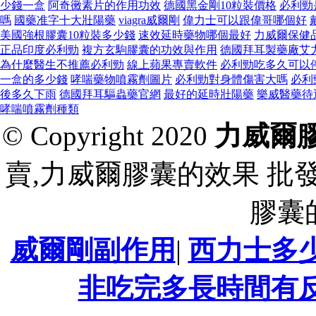
少錢一盒
阿奇黴素片的作用功效
德國黑金剛10粒裝價格
必利勁
嗎
國藥准字十大壯陽藥
viagra威爾剛
偉力士可以跟偉哥哪個好
美國強根膠囊10粒裝多少錢
速效延時藥物哪個最好
力威爾保健
正品印度必利勁
複方玄駒膠囊的功效與作用
德國拜耳製藥廠艾
為什麼醫生不推薦必利勁
線上蘋果專賣軟件
必利勁吃多久可以
一盒的多少錢
哮喘藥物噴霧劑圖片
必利勁對身體傷害大嗎
必利
後多久下雨
德國拜耳驅蟲藥官網
最好的延時壯陽藥
樂威醫藥待
哮喘噴霧劑種類
© Copyright 2020
力威爾
賣,力威爾膠囊的效果 批
膠囊
威爾剛副作用
|
西力士多
非吃完多長時間有