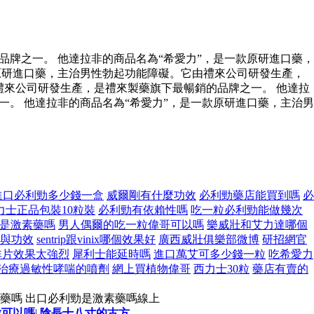
牌之一。 他達拉非的商品名為“希愛力”，是一款原研進口藥，
原研進口藥，主治男性勃起功能障礙。它由禮來公司研發生產，
禮來公司研發生產，是禮來製藥旗下最暢銷的品牌之一。 他達拉
。 他達拉非的商品名為“希愛力”，是一款原研進口藥，主治男
進口必利勁多少錢一盒
威爾剛有什麼功效
必利勁藥店能買到嗎
必
力士正品包裝10粒裝
必利勁有依賴性嗎
吃一粒必利勁能做幾次
是激素藥嗎
男人偶爾的吃一粒偉哥可以嗎
樂威壯和艾力達哪個
與功效
sentrip跟vinix哪個效果好
廣西威壯俱樂部微博
研招網官
非片效果太強烈
犀利士能延時嗎
進口萬艾可多少錢一粒
吃希愛力
治療過敏性哮喘的噴劑
網上買植物偉哥
西力士30粒
藥店有賣的
藥嗎 出口必利勁是激素藥嗎線上
做可以嗎
|
陰長十八寸的古方