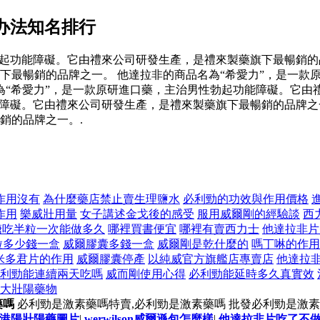
办法知名排行
起功能障礙。它由禮來公司研發生產，是禮來製藥旗下最暢銷的品
下最暢銷的品牌之一。 他達拉非的商品名為“希愛力”，是一款
為“希愛力”，是一款原研進口藥，主治男性勃起功能障礙。它由
障礙。它由禮來公司研發生產，是禮來製藥旗下最暢銷的品牌之一
銷的品牌之一。.
作用沒有
為什麼藥店禁止賣生理鹽水
必利勁的功效與作用價格
作用
樂威壯用量
女子講述金戈後的感受
服用威爾剛的經驗談
西
er糖吃半粒一次能做多久
哪裡買書便宜
哪裡有賣西力士
他達拉非片
粒多少錢一盒
威爾膠囊多錢一盒
威爾剛是乾什麼的
嗎丁啉的作用
米多君片的作用
威爾膠囊停產
以純威官方旗艦店專賣店
他達拉
利勁能連續兩天吃嗎
威而剛使用心得
必利勁能延時多久真實效
大壯陽藥物
藥嗎
必利勁是激素藥嗎特賣,必利勁是激素藥嗎 批發必利勁是激素
港陽壯陽藥圖片
|
werwilson威爾遜包怎麼樣
|
他達拉非片吃了不