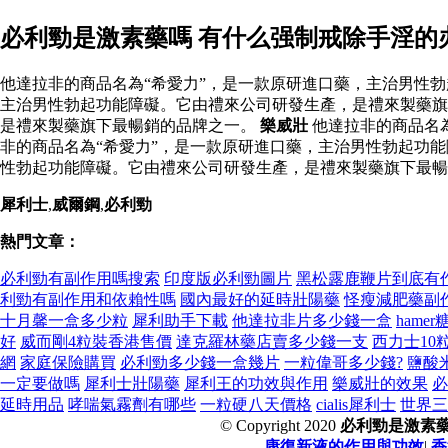
必利勁是激素藥嗎 有什么强制戒除手淫的
他達拉非的商品名為“希愛力”，是一款原研進口藥，主治男性勃
主治男性勃起功能障礙。它由禮來公司研發生產，是禮來製藥旗
是禮來製藥旗下最暢銷的品牌之一。
樂威壯
他達拉非的商品名
非的商品名為“希愛力”，是一款原研進口藥，主治男性勃起功能
性勃起功能障礙。它由禮來公司研發生產，是禮來製藥旗下最暢
犀利士
,
威爾鋼
,
必利勁
熱門文章：
必利勁有副作用嗎搜索
印度版必利勁圖片
黑松露鹿鞭片到底有
利勁有副作用和依賴性嗎
國內最好的延時壯陽藥
怪瘦減肥藥副
十月馨一盒多少粒
犀利助手下載
他達拉非片多少錢一盒
ham
好
威而剛4粒裝香港售價
達克羅林藥店賣多少錢一支
西力士10
網
家庭保險購買
必利勁多少錢一盒幾片
一粒偉哥多少錢?
鹽酸
一定要做嗎
犀利士壯陽藥
犀利王的功效與作用
樂威壯的效果
必
延時用品
哮喘氣霧劑有哪些
一粒硬八天價格
cialis犀利士
世界三
© Copyright 2020
必利勁是激素
康復新液的作用與功效
|
香