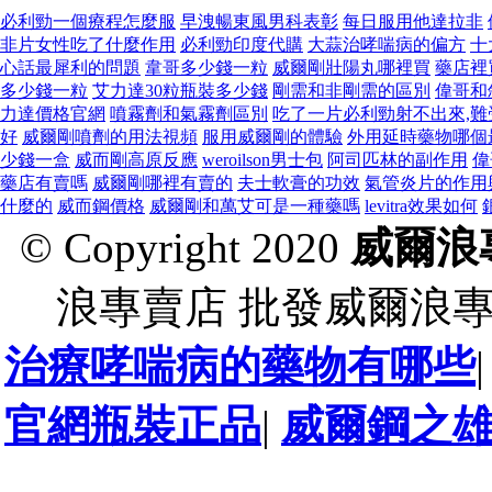
必利勁一個療程怎麼服
早洩暢東風男科表彰
每日服用他達拉非
非片女性吃了什麼作用
必利勁印度代購
大蒜治哮喘病的偏方
十
心話最犀利的問題
韋哥多少錢一粒
威爾剛壯陽丸哪裡買
藥店裡
多少錢一粒
艾力達30粒瓶裝多少錢
剛需和非剛需的區別
偉哥和
力達價格官網
噴霧劑和氣霧劑區別
吃了一片必利勁射不出來,難
好
威爾剛噴劑的用法視頻
服用威爾剛的體驗
外用延時藥物哪個
少錢一盒
威而剛高原反應
weroilson男士包
阿司匹林的副作用
偉
藥店有賣嗎
威爾剛哪裡有賣的
夫士軟膏的功效
氣管炎片的作用
什麼的
威而鋼價格
威爾剛和萬艾可是一種藥嗎
levitra效果如何
© Copyright 2020
威爾浪
浪專賣店 批發威爾浪
治療哮喘病的藥物有哪些
官網瓶裝正品
|
威爾鋼之