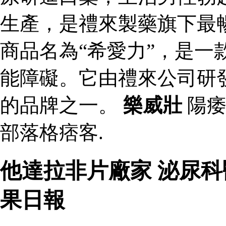
生產，是禮來製藥旗下最
商品名為“希愛力”，是一
能障礙。它由禮來公司研
的品牌之一。
樂威壯
陽痿
部落格痞客.
他達拉非片廠家 泌尿
果日報