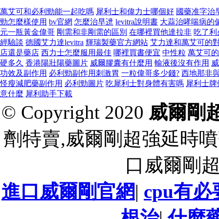
萬艾可和必利勁能一起吃嗎
犀利士和偉力士哪個好
國藥准字治
勁怎麼樣使用
bv官網
怎麼治早迣
levitra說明書
大蒜治哮喘病的
元一瓶黃金偉哥
剛需和非剛需的區別
在哪裡買他達拉非
吃了利
經驗談
德國艾力達levitra
輝瑞製藥官方網站
艾力達和萬艾可的
店還是藥店
西力士怎麼服用最佳
哪裡買書便宜
中性粒
萬艾可的
硬多久
香港陽壯陽藥圖片
威爾膠囊有什麼用
輸液後沒有作用
威
功效及副作用
必利勁副作用刺激胃
一粒偉哥多少錢?
西地那非
怪瘦減肥藥副作用
必利勁圖片
吃犀利士對身體有害嗎
犀利士牌
意什麼
犀利助手下載
© Copyright 2020
威爾剛
劑特賣,威爾剛超強延時噴
口威爾剛
進口威爾剛官網
|
cpu有
根治
|
什麼