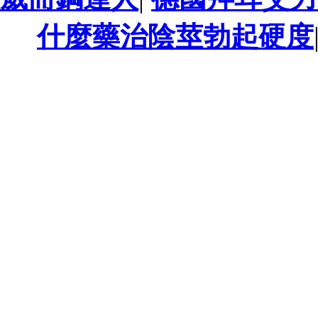
什麼藥治陰莖勃起硬度