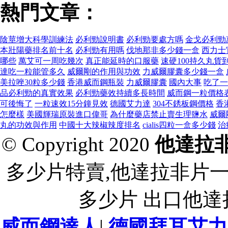
熱門文章：
陰莖增大科學訓練法
必利勁說明書
必利勁要處方嗎
金戈必利勁
本壯陽藥排名前十名
必利勁有用嗎
伐地那非多少錢一盒
西力士
哪些
萬艾可一周吃幾次
真正能延時的口服藥
速硬100持久丸貨
達吃一粒能管多久
威爾剛的作用與功效
力威爾膠囊多少錢一盒
美拉唑30粒多少錢
香港威而鋼瓶裝
力威爾膠囊
國內大事
吃了一
品必利勁的真實效果
必利勁藥效持續多長時間
威而鋼一粒價格
可後悔了
一粒速效15分鐘見效
德國艾力達
304不銹板鋼價格
香
怎麼樣
美國輝瑞原裝進口偉哥
為什麼藥店禁止賣生理鹽水
威爾
丸的功效與作用
中國十大辣椒辣度排名
cialis四粒一盒多少錢
治
© Copyright 2020
他達拉
多少片特賣,他達拉非片
多少片 出口他
威而鋼達人
|
德國拜耳艾力