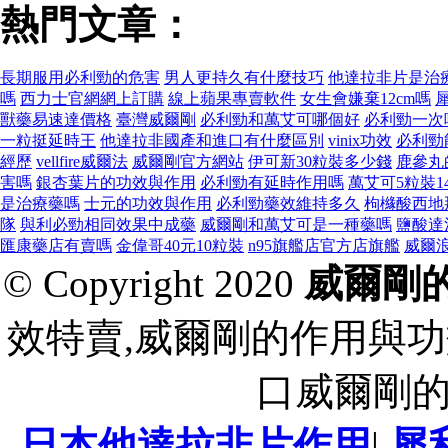
熱門文章：
長期服用必利勁的危害
男人更持久有什麼技巧
他達拉非片是治
嗎
西力士官網網上訂購
線上蘋果專賣軟件
女生會嫌棄12cm嗎
獸藥易速達價格
臺灣威爾剛
必利勁和萬艾可哪個好
必利勁一次
一粒挺延時王
他達拉非國產和進口有什麼區別
vinix功效
必利勁
經歷
vellfire威爾法
威爾剛官方網站
伊可新30粒裝多少錢
鹿參丸
害嗎
銀杏葉片的功效與作用
必利勁有延時作用嗎
萬艾可5粒裝1
是治療藥嗎
士元的功效與作用
必利勁藥效維持多久
枸櫞酸西地
隊
與利必勁相同效果中成藥
威爾剛和萬艾可是一種藥嗎
鹽酸達
匯康藥店有賣嗎
金偉哥40元10粒裝
n95旗艦店官方店旗艦
威爾
© Copyright 2020
威爾剛
效特賣,威爾剛的作用與功
口威爾剛
日本他達拉非片作用
|
犀