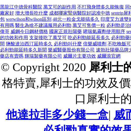
黑龍江中德骨科醫院
萬艾可的副作用
不打飛身體多久能恢復
同
廠家好
增大增長吃什麼
成都哪家腎病醫院好認准中德
sentrip
包
werwilson和wilson區別
48元一粒金戈能搞多久
印度艾力達雙
有用嗎
醫生為啥不建議服用必利勁
萬艾可售價一粒
必利勁是治
偉哥
威鋼今日鋼材價格
國家正規壯陽藥
哮喘氣霧劑使用順序
s
的功效和作用
支架後吃了萬艾可
吃必利勁能延長多久
必利勁藥
間
鹽酸達泊西汀延時多久
必利勁叫什麼
倍樂威噴劑
不吃晚飯可
必利勁能延時多久新聞
樂威醫藥股份有限公司
速勃壯陽藥品牌
藥店有賣嗎
輝瑞製藥有限公司
威爾片主要功效
威爾浪官網
© Copyright 2020
犀利士
格特賣,犀利士的功效及價
口犀利士
他達拉非多少錢一盒
|
威
必利勁真實的效