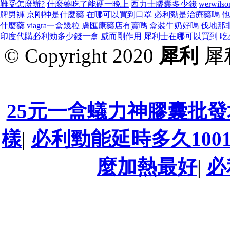
難受怎麼辦?
什麼藥吃了能硬一晚上
西力士膠囊多少錢
werwil
牌男褲
京剛神是什麼藥
在哪可以買到口罩
必利勁是治療藥嗎
他
什麼藥
viagra一盒幾粒
膚匯康藥店有賣嗎
盒裝牛奶好嗎
伐地那
印度代購必利勁多少錢一盒
威而剛作用
犀利士在哪可以買到
吃
© Copyright 2020
犀利
犀
25元一盒蟻力神膠囊批發
樣
|
必利勁能延時多久100
麼加熱最好
|
必