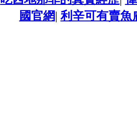
國官網
|
利辛可有賣魚