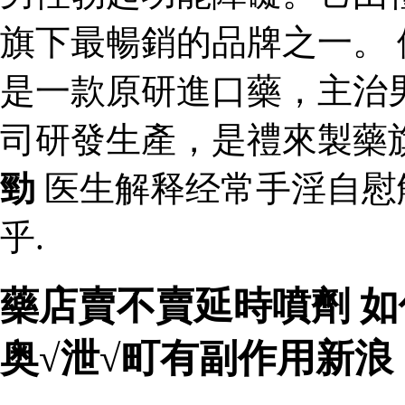
旗下最暢銷的品牌之一。 
是一款原研進口藥，主治
司研發生產，是禮來製藥
勁
医生解释经常手淫自慰
乎.
藥店賣不賣延時噴劑 
奥√泄√町有副作用新浪