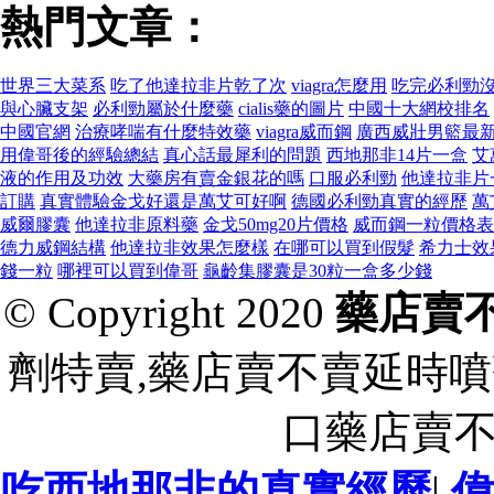
熱門文章：
世界三大菜系
吃了他達拉非片乾了次
viagra怎麼用
吃完必利勁
與心臟支架
必利勁屬於什麼藥
cialis藥的圖片
中國十大網校排名
中國官網
治療哮喘有什麼特效藥
viagra威而鋼
廣西威壯男籃最
用偉哥後的經驗總結
真心話最犀利的問題
西地那非14片一盒
艾
液的作用及功效
大藥房有賣金銀花的嗎
口服必利勁
他達拉非片
訂購
真實體驗金戈好還是萬艾可好啊
德國必利勁真實的經歷
萬
威爾膠囊
他達拉非原料藥
金戈50mg20片價格
威而鋼一粒價格表
德力威鋼結構
他達拉非效果怎麼樣
在哪可以買到假髮
希力士效
錢一粒
哪裡可以買到偉哥
龜齡集膠囊是30粒一盒多少錢
© Copyright 2020
藥店賣
劑特賣,藥店賣不賣延時噴
口藥店賣
吃西地那非的真實經歷
|
偉