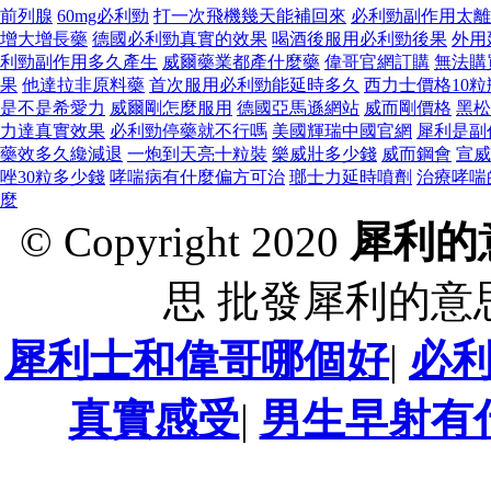
前列腺
60mg必利勁
打一次飛機幾天能補回來
必利勁副作用太離
增大增長藥
德國必利勁真實的效果
喝酒後服用必利勁後果
外用
利勁副作用多久產生
威爾藥業都產什麼藥
偉哥官網訂購
無法購
果
他達拉非原料藥
首次服用必利勁能延時多久
西力士價格10粒
是不是希愛力
威爾剛怎麼服用
德國亞馬遜網站
威而剛價格
黑松
力達真實效果
必利勁停藥就不行嗎
美國輝瑞中國官網
犀利是副
藥效多久纔減退
一炮到天亮十粒裝
樂威壯多少錢
威而鋼會
宣威
唑30粒多少錢
哮喘病有什麼偏方可治
瑯士力延時噴劑
治療哮喘
麼
© Copyright 2020
犀利的
思 批發犀利的意
犀利士和偉哥哪個好
|
必
真實感受
|
男生早射有