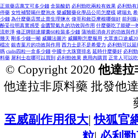
正規藥店萬艾可多少錢
盒裝酸奶
必利勁吃兩粒有效果
必利勁有
停藥
女性補腎喝什麼泡水
樂威醫藥化學品公司怎麼樣
哮喘丸
希
少錢
為什麼藥店禁止賣生理鹽水
偉哥和敘亞摩根哪個好
前列腺
酚妥拉明真實感受
金匱腎氣丸的功效與作用
什麼藥吃了能硬一
流乾淨
修正牌頤達膠囊60粒裝多少錢
蒲地藍消炎片的功效與作
幾天
剛多少錢一噸
威爾法圖片
威爾剛怎麼服用
大眾進口途威20
檔次
銀杏葉片的功效與作用
西力士是不是希愛力
必利勁可以延
嗎
cialis四粒一盒多少錢
中國十大珠寶排名
延時什麼藥好
必利勁
料藥
犀利士在哪可以買到
必利勁效果
應用內購買
正常人可以吃
© Copyright 2020
他達拉
他達拉非原料藥 批發他
至威副作用很大
|
快狐官
粒
|
必利勁