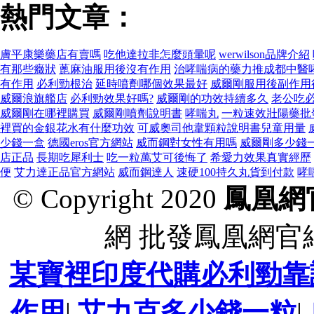
熱門文章：
膚平康樂藥店有賣嗎
吃他達拉非怎麼頭暈呢
werwilson品牌介紹
有那些癥狀
蓖麻油服用後沒有作用
治哮喘病的藥力推成都中醫
有作用
必利勁根治
延時噴劑哪個效果最好
威爾剛服用後副作用
威爾浪旗艦店
必利勁效果好嗎?
威爾剛的功效持續多久
老公吃
威爾剛在哪裡購買
威爾剛噴劑說明書
哮喘丸
一粒速效壯陽藥批
裡買的金銀花水有什麼功效
可威奧司他韋顆粒說明書兒童用量
少錢一盒
德國eros官方網站
威而鋼對女性有用嗎
威爾剛多少錢
店正品
長期吃犀利士
吃一粒萬艾可後悔了
希愛力效果真實經歷
便
艾力達正品官方網站
威而鋼達人
速硬100持久丸貨到付款
哮
© Copyright 2020
鳳凰網
網 批發鳳凰網官
某寶裡印度代購必利勁靠
作用
|
艾力克多少錢一粒
|