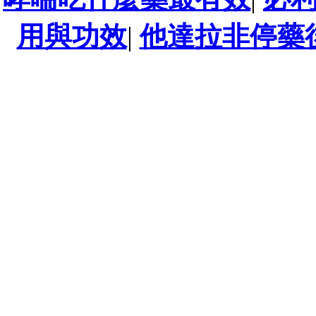
用與功效
|
他達拉非停藥