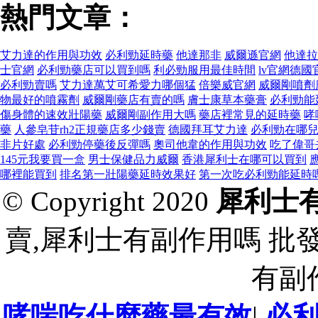
熱門文章：
艾力達的作用與功效
必利勁延時藥
他達那非
威爾遜官網
他達拉
士官網
必利勁藥店可以買到嗎
利必勁服用最佳時間
lv官網德國
必利勁賣嗎
艾力達萬艾可希愛力哪個猛
倍樂威官網
威爾剛噴劑
物最好的噴霧劑
威爾剛藥店有賣的嗎
膚士康草本藥膏
必利勁能
傷身體的速效壯陽藥
威爾剛副作用大嗎
藥店裡常見的延時藥
哮
藥
人參皂苷rh2正規藥店多少錢賣
德國拜耳艾力達
必利勁在哪
非片好處
必利勁停藥後反彈嗎
奧司他韋的作用與功效
吃了偉哥
145元我要買一盒
男士保健品力威爾
香港犀利士在哪可以買到
哪裡能買到
排名第一壯陽藥延時效果好
第一次吃必利勁能延時
© Copyright 2020
犀利士
賣,犀利士有副作用嗎 批
有副
哮喘吃什麼藥最有效
|
必