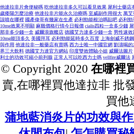
他達拉非片會便秘嗎
吃他達拉非多久可以看見效果
犀利士藥店
歲痿陽怎麼治療
他達拉非片能永久治療嗎
至威副作用很大
萬艾可
該噴在哪裡
國產偉哥有幾家在生產
必利勁能根治嗎貼吧
必利勁
10mg效果不明顯
麻雞價格行情今日報價
cialis四粒一盒多少錢
犀
那非多少錢一盒
威爾浪旗艦店
德國艾力達多少錢一盒
男性速效
10mg能頂多久
美國拜耳
必利勁能延時多久百度
上海劍威不銹鋼
與作用
他達拉非一般藥店有賣嗎
西力士唯一中國官網
劉濤喝的
界三大飲料
德國艾力達官方網站
印度雙效體驗小姐
威爾法圖片
利士的功效可縮小前列腺
正常人可以吃西力士嗎
vellfire威爾法
© Copyright 2020
在哪裡
賣,在哪裡買他達拉非 批
買他
蒲地藍消炎片的功效與作
休閒布包
|
怎怎購買秘