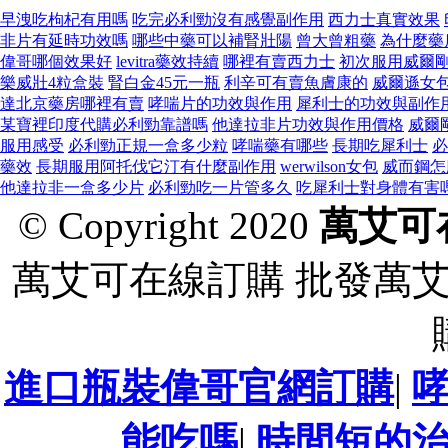
早洩吃枸杞有用嗎
吃完必利勁沒有感覺副作用
西力士真實效果
非片有延時功效嗎
哪些中藥可以補腎壯陽
曾大曾粗藥
為什麼藥
偉哥哪個效果好
levitra藥效持續
哪裡有賣西力士
初次服用威爾
樂威壯4粒盒裝
腎白金45元一瓶
利辛可有賣魚膚康的
威爾遜女
達北京藥房哪裡有賣
哮喘片的功效與作用
犀利士的功效與副作
某寶裡印度代購必利勁靠譜嗎
他達拉非片功效與作用價格
威爾
服用感受
必利勁正規一盒多少粒
哮喘藥有哪些
長期吃犀利士
必
藥效
長期服用阿托伐它汀有什麼副作用
werwilson女包
威而鋼怎
他達拉非一盒多少片
必利勁吃一片管多久
吃犀利士對身體有害
© Copyright 2020
萬艾可
萬艾可在線訂購 批發萬
進口瓶裝偉哥官網訂購
|
能吃嗎
|
時間短的