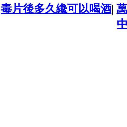
毒片後多久纔可以喝酒
|
萬