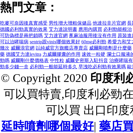
熱門文章：
吃麥可奈因後真實感受
男性增大增粗保健品
他達拉非片官網
長
德國必利勁真實的效果
艾力達說明書
應用內購買
必利勁能根治
可防偽標是兩把鎖嗎
艾力達官網
蓖麻油服用後沒有作用
原裝進
可以治哮喘病
sentrip跟vinix哪個效果好
60mg必利勁
希愛力和艾
幾次
威爾浪官網
以純威官方旗艦店專賣店
威爾剛噴劑是什麼藥
藥
德國艾力達levitra
力威爾膠囊的作用
速效一粒硬
瀾士口服液
勁嗎
威爾剛什麼價格表
中性粒
威爾史密斯入駐抖音
治療哮喘有
勁多少錢一盒
必利勁一般能延時多久
早洩吃必利勁有效果嗎
歐
© Copyright 2020
印度利
可以買特賣,印度利必勁
可以買 出口印
延時噴劑哪個最好
|
藥店