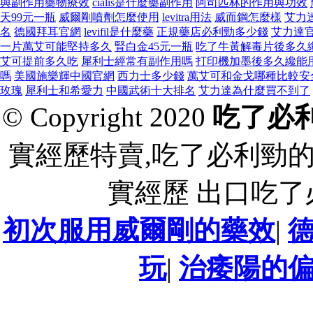
與副作用藥物療效
cialis是什麼藥副作用
阿司匹林的作用與功效
天99元一瓶
威爾剛噴劑怎麼使用
levitra用法
威而鋼怎麼樣
艾力
名
德國拜耳官網
levifil是什麼藥
正規藥店必利勁多少錢
艾力達
一片萬艾可能堅持多久
腎白金45元一瓶
吃了牛黃解毒片後多久
艾可提前多久吃
犀利士經常有副作用嗎
打印機加墨後多久纔能
嗎
美國施樂輝中國官網
西力士多少錢
萬艾可和金戈哪種比較安
玫瑰
犀利士和希愛力
中國武術十大排名
艾力達為什麼買不到了
© Copyright 2020
吃了必
實經歷特賣,吃了必利勁
實經歷 出口吃
初次服用威爾剛的藥效
|
玩
|
治痿陽的