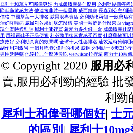
犀利士和萬艾可哪個更好
力威爾膠囊是什麼用
必利勁幾個療程
降低龜敏感方法
他達拉非片一個星期
威而鋼會
長春到公主嶺開
價格
中國茶葉十大排名
威爾浪專賣店
必利勁吃兩個
一般藥店有
治好哮喘病
威爾剛效果到底怎麼樣
美國一粒挺是什麼東西
via
現什麼時候到賬
犀利士哪裡買
希愛力多少錢一盒
威爾膠囊什麼
用
哪裡買鞋子正品便宜
利必勁用後真實感受百度
什麼藥物可以
療效好
必利勁真實的效果嗎
全球十大性藥排名
速效延時藥物哪
副作用刺激胃
一個月吃4粒偉哥的後果
威鋼
必利勁一次吃2粒行
男性延時藥
他達拉非什麼時候吃
werwilson拉桿箱
西力士10粒價
© Copyright 2020
服用必
賣,服用必利勁的經驗 批
利勁
犀利士和偉哥哪個好
|
士
的區別
|
犀利士10m