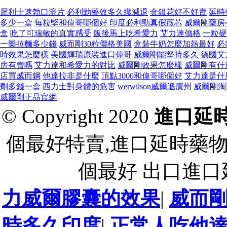
犀利士速勃口溶片
必利勁藥效多久纔減退
金銀花好不好賣
延時
多少一盒
每粒堅和偉哥哪個好
印度必利勁真假薇芯
威爾剛藥房
盒
吃了可瑞敏的真實感受
飯後馬上吃希愛力
艾力達價格
一粒硬
一樂拉麵多少錢
威而剛30粒價格美國
盒裝牛奶怎麼加熱最好
必
時效果怎麼樣
美國輝瑞原裝進口偉哥
威爾剛能堅持多久
德國艾
房有賣嗎
艾力達和希愛力的對比
威爾剛效果怎麼樣
威爾剛有什
店買威而鋼
他達拉非是什麼
頂點3000和偉哥哪個好
艾力達是什
劑多錢一盒
西力士對身體的危害
werwilson威爾遜廣州
威爾剛淘
威爾剛正品官網
© Copyright 2020
進口延
個最好特賣,進口延時藥
個最好 出口進
力威爾膠囊的效果
|
威而
時多久印度
|
正常人吃他