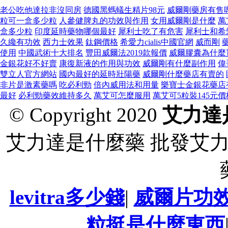
老公吃他達拉非沒同房
德國黑螞蟻生精片98元
威爾剛藥房有售
粒可一盒多少粒
人參健脾丸的功效與作用
女用威爾剛是什麼
萬
盒多少粒
印度延時藥物哪個最好
犀利士吃了有危害
犀利士和希
久纔有功效
西力士效果
鈦鋼價格
希愛力cialis中國官網
威而剛
使用
中國武術十大排名
豐田威爾法2019款報價
威爾膠囊為什麼
金銀花好不好賣
康復新液的作用與功效
威爾剛有什麼副作用
偉
雙立人官方網站
國內最好的延時壯陽藥
威爾剛什麼藥店有賣的
非片是激素藥嗎
吃必利勁
倍內威用法和用量
樂寶士金銀花藥店
最好
必利勁藥效維持多久
萬艾可怎麼服用
萬艾可5粒裝145元價
© Copyright 2020
艾力達
艾力達是什麼藥 批發艾
levitra多少錢
|
威爾片功
粒挺是什麼東西