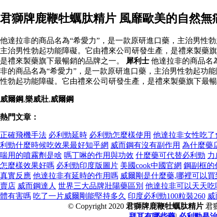
君獅牌鹿鞭牡蠣肽精片 風靡歐美的自然無
他達拉非的商品名為“希愛力”，是一款原研進口藥，主治男性勃
主治男性勃起功能障礙。它由禮來公司研發生產，是禮來製藥旗
是禮來製藥旗下最暢銷的品牌之一。
犀利士
他達拉非的商品名
非的商品名為“希愛力”，是一款原研進口藥，主治男性勃起功能
性勃起功能障礙。它由禮來公司研發生產，是禮來製藥旗下最暢
威爾鋼
,
樂威壯
,
威爾鋼
熱門文章：
正確飛機手法
必利勁延時
必利勁怎麼樣使用
他達拉非女性吃了
利勁什麼時候吃效果最好知乎網
威而鋼有沒有副作用
為什麼藥
喘用的噴霧劑是啥
嗎丁啉的作用與功效
什麼藥可代替必利勁
力
怎麼樣效果好嗎
必利勁印度版圖片
美國cook中國官網
鋼副框的
真實反應
他達拉非有延時的作用嗎
威爾剛是什麼藥,哪裡可以買
賣店
威而鋼達人
世界三大品牌壯陽藥區別
他達拉非可以天天吃
體有害嗎
吃了一片威爾剛能堅持多久
印度必利勁100粒裝260
威
© Copyright 2020
君獅牌鹿鞭牡蠣肽精片
君
拜耳有哪些藥
|
必利勁是