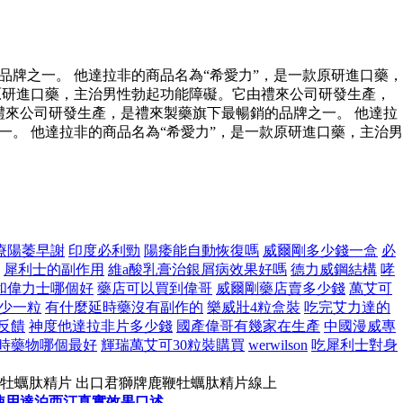
牌之一。 他達拉非的商品名為“希愛力”，是一款原研進口藥，
原研進口藥，主治男性勃起功能障礙。它由禮來公司研發生產，
禮來公司研發生產，是禮來製藥旗下最暢銷的品牌之一。 他達拉
。 他達拉非的商品名為“希愛力”，是一款原研進口藥，主治男
療陽萎早謝
印度必利勁
陽痿能自動恢復嗎
威爾剛多少錢一盒
必
犀利士的副作用
維a酸乳膏治銀屑病效果好嗎
德力威鋼結構
哮
和偉力士哪個好
藥店可以買到偉哥
威爾剛藥店賣多少錢
萬艾可
少一粒
有什麼延時藥沒有副作的
樂威壯4粒盒裝
吃完艾力達的
反饋
神度他達拉非片多少錢
國產偉哥有幾家在生產
中國漫威專
時藥物哪個最好
輝瑞萬艾可30粒裝購買
werwilson
吃犀利士對身
鞭牡蠣肽精片 出口君獅牌鹿鞭牡蠣肽精片線上
使用達泊西汀真實效果口述