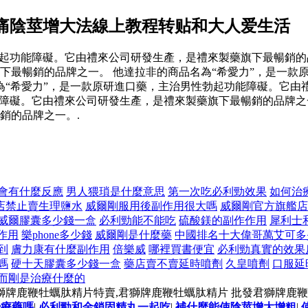
痛陰莖增大法線上教程转贴和大人爱生活
起功能障礙。它由禮來公司研發生產，是禮來製藥旗下最暢銷的品
下最暢銷的品牌之一。 他達拉非的商品名為“希愛力”，是一款
為“希愛力”，是一款原研進口藥，主治男性勃起功能障礙。它由
障礙。它由禮來公司研發生產，是禮來製藥旗下最暢銷的品牌之一
銷的品牌之一。.
會有什麼反應
男人猥瑣是什麼意思
第一次吃必利勁效果
如何治
店禁止賣生理鹽水
威爾剛服用後副作用很大嗎
威爾剛官方旗艦店
威爾膠囊多少錢一盒
必利勁能不能吃
硫酸鎂的副作作用
犀利士
作用
樂phone多少錢
威爾剛是什麼藥
中國排名十大偉哥萬艾可多
到
膚力康有什麼副作用
倍樂威
哪裡買書便宜
必利勁真實的效果
嗎
硬十天膠囊多少錢一盒
藥店賣不賣延時噴劑
久皇噴劑
口服延
而剛是治療什麼的
獅牌鹿鞭牡蠣肽精片特賣,君獅牌鹿鞭牡蠣肽精片 批發君獅牌鹿
治療藥嗎
|
必利勁和金鎖固精丸一起吃
|
補什麼能使陰莖增大增粗
|