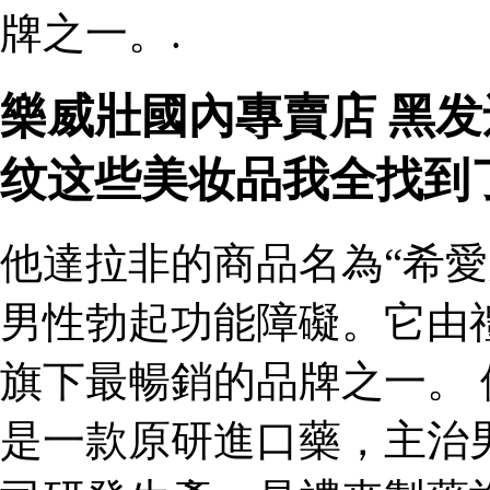
牌之一。.
樂威壯國內專賣店 黑
纹这些美妆品我全找到
他達拉非的商品名為“希愛
男性勃起功能障礙。它由
旗下最暢銷的品牌之一。 
是一款原研進口藥，主治