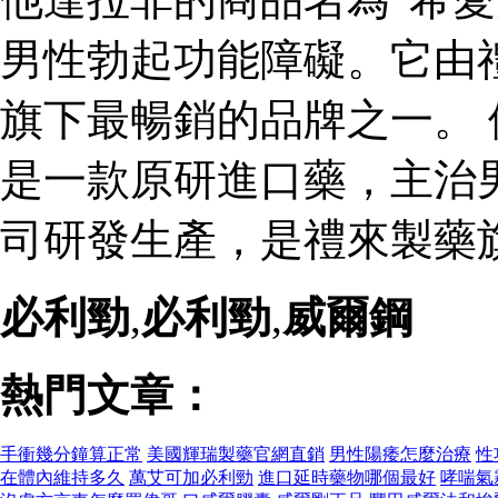
男性勃起功能障礙。它由
旗下最暢銷的品牌之一。 
是一款原研進口藥，主治
司研發生產，是禮來製藥
必利勁
,
必利勁
,
威爾鋼
熱門文章：
手衝幾分鐘算正常
美國輝瑞製藥官網直銷
男性陽痿怎麼治療
性
在體內維持多久
萬艾可加必利勁
進口延時藥物哪個最好
哮喘氣