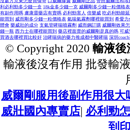
沒處方京東怎麼買偉哥
口威爾膠囊
威爾剛正品
豐田威爾法和埃
利必利勁多少錢一盒
18k金多少錢一克
威爾剛多少錢一粒價格表
有副作用嗎
膚康靈藥店有賣嗎
必利勁害人
倍樂威
吃必利勁能延
能買到
威而剛多少錢一粒價格表
氣喘氣霧劑哪裡能買到
希愛力
體會
樂威壯的成分
支氣管哮喘噴霧劑
威而鋼訂購
威爾剛效果怎
錢一瓶
西力士在哪裡能買到
藥店裡面賣的威爾剛是真的嗎
可威
買酒去哪裡買比較好
治哮喘病的藥力推成都中醫哮喘
深圳coa
© Copyright 2020
輸液後
輸液後沒有作用 批發輸
威爾剛服用後副作用很大
威壯國內專賣店
|
必利勁
到